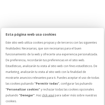
11 ABRIL, 2016
Easy Recipes
Esta página web usa cookies
Este sitio web utiliza cookies propias y de terceros con las siguientes
On the other hand, we denounce with righteous indignation
finalidades: Necesarias, que son necesarias para el buen
and dislike men who are so beguiled and demoralized...
funcionamiento de la web y ofrecerte una experiencia personalizada.
0 COMENTARIOS
De preferencia, recordarán tus preferencias en el sitio web.
Estadísticas, analizarán tu visita al sitio web con fines estadísticos. De
marketing, analizarán tu visita al sitio web con la finalidad de
mostrarte anuncios relevantes para ti. Puedes aceptar el uso de todas
las cookies pulsando
"Permitir todas"
, configurar las pulsando
"Personalizar cookies"
y rechazar todas las cookies opcionales
pulsando
"Denegar"
. Haz
click aquí
para saber más sobre nuestras
8 ABRIL, 2016
cookies.