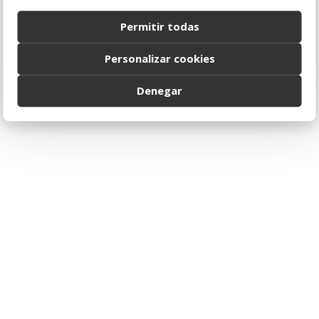
Delicious Burger
Permitir todas
On the other hand, we denounce with righteous indignation
and dislike men who are so beguiled...
Personalizar cookies
Denegar
0 COMENTARIOS
8 ABRIL, 2016
Chicken Recipes
On the other hand, we denounce with righteous indignation
and dislike men who are so beguiled...
0 COMENTARIOS