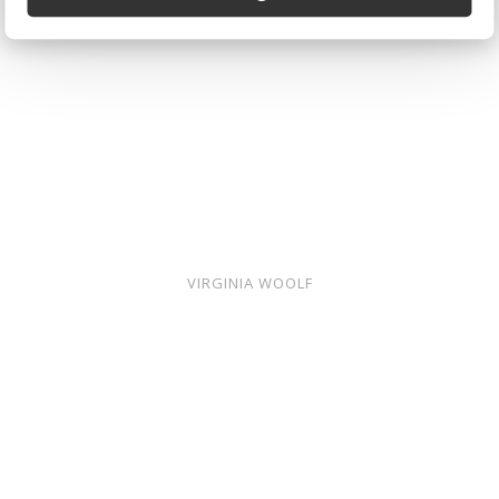
VIRGINIA WOOLF
''El lenguaje
es vino en
los labios.''