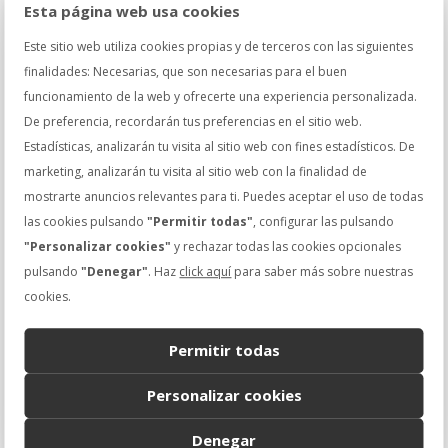
A. Retuerta Ledomaine
Esta página web usa cookies
Los Quillones
Este sitio web utiliza cookies propias y de terceros con las siguientes
Artadi Viñas de Gaín (Viura)
finalidades: Necesarias, que son necesarias para el buen
Habla de Ti (Sauvignon Blanc) Extremadura
funcionamiento de la web y ofrecerte una experiencia personalizada.
Mengoba (Godello) León
De preferencia, recordarán tus preferencias en el sitio web.
El Zarzal (Godello ) León
Estadísticas, analizarán tu visita al sitio web con fines estadísticos. De
Juan Gil (Moscatel Seco)
marketing, analizarán tu visita al sitio web con la finalidad de
Rebels de Batea (Garnacha Blanca)
mostrarte anuncios relevantes para ti. Puedes aceptar el uso de todas
las cookies pulsando
"Permitir todas"
, configurar las pulsando
"Personalizar cookies"
y rechazar todas las cookies opcionales
Francia
pulsando
"Denegar"
. Haz
click aquí
para saber más sobre nuestras
cookies.
Permitir todas
Renard Chablis
Personalizar cookies
Ladoucette Pouilly Fume
Simonette
Denegar